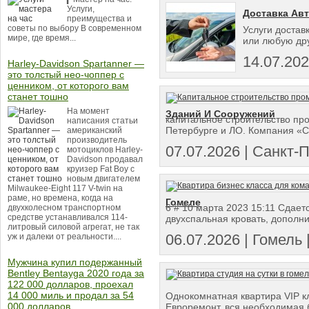
Услуги,
Доставка Авт
преимущества и
советы по выбору В современном
Услуги достав
мире, где время...
или любую дру
14.07.20
Harley-Davidson Spartanner —
это толстый нео-чоппер с
ценником, от которого вам
станет тошно
На момент
Зданий И Сооружений
капитальное строительство пр
написания статьи
Петербурге и ЛО. Компания «Ст
американский
производитель
07.07.2026 | Санкт-
мотоциклов Harley-
Davidson продавал
круизер Fat Boy с
новым двигателем
Milwaukee-Eight 117 V-twin на
раме, но времена, когда на
Гомеле
6 # 10 марта 2023 15:11 Сдаетс
двухколесном транспортном
средстве устанавливался 114-
двухспальная кровать, дополни
литровый силовой агрегат, не так
06.07.2026 | Гомель |
уж и далеки от реальности....
Мужчина купил подержанный
Bentley Bentayga 2020 года за
122 000 долларов, проехал
14 000 миль и продал за 54
Однокомнатная квартира VIP кл
000 долларов.
Евроремонт, вся необходимая бы