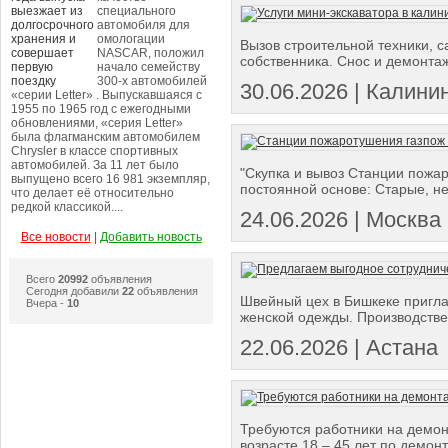
специального
автомобиля для
омологации
Вызов строительной техники, с
NASCAR, положил
собственника. Снос и демонтаж 
начало семейству
300-х автомобилей
30.06.2026 | Калини
«серии Letter» . Выпускавшаяся с
1955 по 1965 год с ежегодными
обновлениями, «серия Letter»
была флагманским автомобилем
Chrysler в классе спортивных
автомобилей. За 11 лет было
"Скупка и вывоз Станции пожа
выпущено всего 16 981 экземпляр,
постоянной основе: Старые, н
что делает её относительно
редкой классикой....
24.06.2026 | Москва 
Все новости
|
Добавить новость
Всего
20992
объявления
Сегодня добавили
22
объявления
Швейный цех в Бишкеке пригла
Вчера -
10
женской одежды. Производстве
22.06.2026 | Астана
Требуются работники на демонт
возрасте 18 – 45 лет по демонт