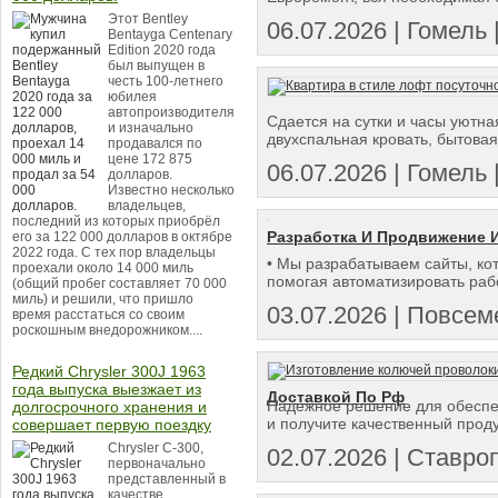
Этот Bentley
06.07.2026 | Гомель |
Bentayga Centenary
Edition 2020 года
был выпущен в
честь 100-летнего
юбилея
автопроизводителя
Сдается на сутки и часы уютна
и изначально
двухспальная кровать, бытовая 
продавался по
цене 172 875
06.07.2026 | Гомель |
долларов.
Известно несколько
владельцев,
последний из которых приобрёл
Разработка И Продвижение 
его за 122 000 долларов в октябре
2022 года. С тех пор владельцы
• Мы разрабатываем сайты, ко
проехали около 14 000 миль
помогая автоматизировать работ
(общий пробег составляет 70 000
миль) и решили, что пришло
03.07.2026 | Повсеме
время расстаться со своим
роскошным внедорожником....
Редкий Chrysler 300J 1963
года выпуска выезжает из
Доставкой По Рф
Надежное решение для обеспеч
долгосрочного хранения и
и получите качественный проду
совершает первую поездку
Chrysler C-300,
02.07.2026 | Ставро
первоначально
представленный в
качестве