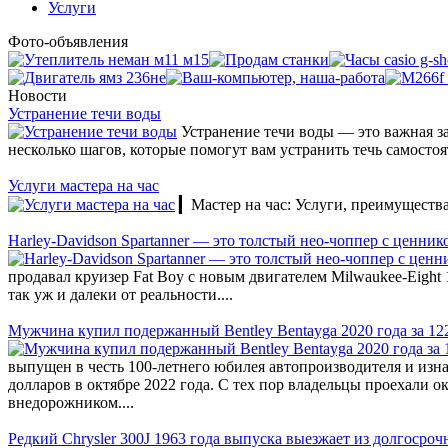
Услуги
Фото-объявления
Новости
Устранение течи воды
Устранение течи воды — это важная за
несколько шагов, которые помогут вам устранить течь самосто
Услуги мастера на час
▎Мастер на час: Услуги, преимущества 
Harley-Davidson Spartanner — это толстый нео-чоппер с ценник
продавал круизер Fat Boy с новым двигателем Milwaukee-Eight 
так уж и далеки от реальности....
Мужчина купил подержанный Bentley Bentayga 2020 года за 122 
выпущен в честь 100-летнего юбилея автопроизводителя и изнач
долларов в октябре 2022 года. С тех пор владельцы проехали о
внедорожником....
Редкий Chrysler 300J 1963 года выпуска выезжает из долгосро