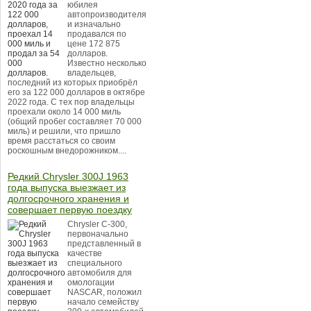
юбилея
автопроизводителя
и изначально
продавался по
цене 172 875
долларов.
Известно несколько
владельцев,
последний из которых приобрёл
его за 122 000 долларов в октябре
2022 года. С тех пор владельцы
проехали около 14 000 миль
(общий пробег составляет 70 000
миль) и решили, что пришло
время расстаться со своим
роскошным внедорожником....
Редкий Chrysler 300J 1963
года выпуска выезжает из
долгосрочного хранения и
совершает первую поездку
Chrysler C-300,
первоначально
представленный в
качестве
специального
автомобиля для
омологации
NASCAR, положил
начало семейству