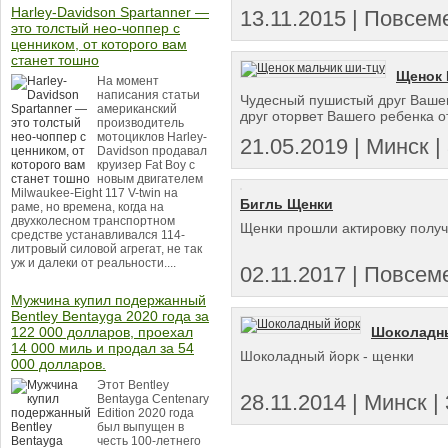
Harley-Davidson Spartanner —
13.11.2015 | Повсеме
это толстый нео-чоппер с
ценником, от которого вам
станет тошно
Щенок 
На момент
написания статьи
Чудесный пушистый друг Вашем
американский
друг оторвет Вашего ребенка от
производитель
мотоциклов Harley-
21.05.2019 | Минск | 
Davidson продавал
круизер Fat Boy с
новым двигателем
Milwaukee-Eight 117 V-twin на
Бигль Щенки
раме, но времена, когда на
двухколесном транспортном
Щенки прошли актировку получ
средстве устанавливался 114-
литровый силовой агрегат, не так
уж и далеки от реальности....
02.11.2017 | Повсеме
Мужчина купил подержанный
Bentley Bentayga 2020 года за
Шоколадн
122 000 долларов, проехал
14 000 миль и продал за 54
Шоколадный йорк - щенки
000 долларов.
Этот Bentley
28.11.2014 | Минск |
Bentayga Centenary
Edition 2020 года
был выпущен в
честь 100-летнего