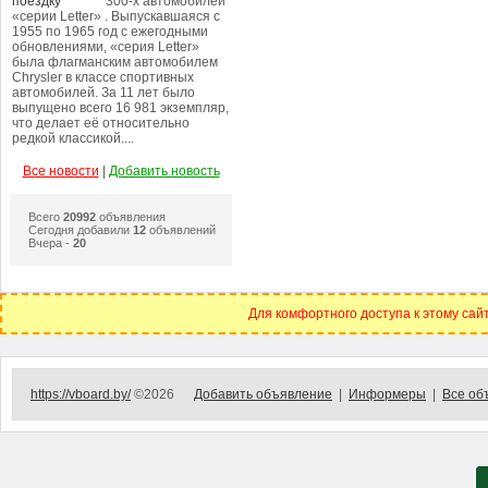
300-х автомобилей
«серии Letter» . Выпускавшаяся с
1955 по 1965 год с ежегодными
обновлениями, «серия Letter»
была флагманским автомобилем
Chrysler в классе спортивных
автомобилей. За 11 лет было
выпущено всего 16 981 экземпляр,
что делает её относительно
редкой классикой....
Все новости
|
Добавить новость
Всего
20992
объявления
Сегодня добавили
12
объявлений
Вчера -
20
Для комфортного доступа к этому сайт
https://vboard.by/
©2026
Добавить объявление
|
Информеры
|
Все об