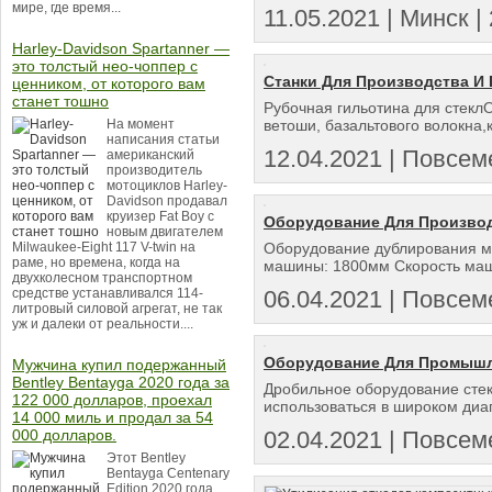
мире, где время...
11.05.2021 | Минск | 
Harley-Davidson Spartanner —
это толстый нео-чоппер с
Станки Для Производства И
ценником, от которого вам
станет тошно
Рубочная гильотина для стеклО
На момент
ветоши, базальтового волокна,к
написания статьи
12.04.2021 | Повсем
американский
производитель
мотоциклов Harley-
Davidson продавал
круизер Fat Boy с
Оборудование Для Произво
новым двигателем
Milwaukee-Eight 117 V-twin на
Оборудование дублирования 
раме, но времена, когда на
машины: 1800мм Скорость маши
двухколесном транспортном
средстве устанавливался 114-
06.04.2021 | Повсем
литровый силовой агрегат, не так
уж и далеки от реальности....
Оборудование Для Промышл
Мужчина купил подержанный
Bentley Bentayga 2020 года за
Дробильное оборудование сте
122 000 долларов, проехал
использоваться в широком диа
14 000 миль и продал за 54
000 долларов.
02.04.2021 | Повсем
Этот Bentley
Bentayga Centenary
Edition 2020 года