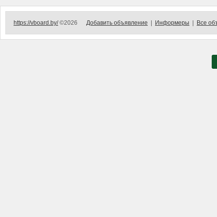
https://vboard.by/
©2026
Добавить объявление
|
Информеры
|
Все об