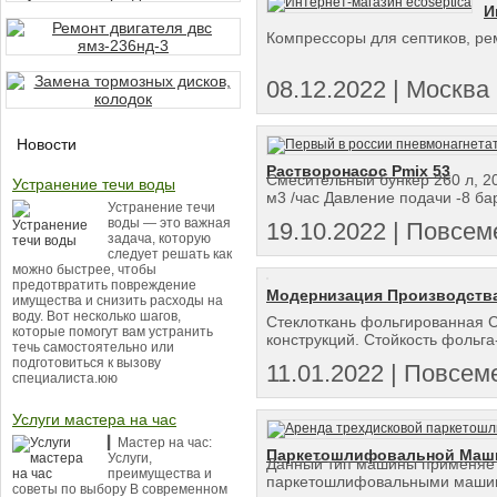
И
Компрессоры для септиков, ре
08.12.2022 | Москва
Новости
Растворонасос Pmix 53
Смесительный бункер 260 л, 20
Устранение течи воды
м3 /час Давление подачи -8 бар
Устранение течи
воды — это важная
19.10.2022 | Повсеме
задача, которую
следует решать как
можно быстрее, чтобы
предотвратить повреждение
Модернизация Производств
имущества и снизить расходы на
воду. Вот несколько шагов,
Стеклоткань фольгированная С
которые помогут вам устранить
конструкций. Стойкость фольга
течь самостоятельно или
подготовиться к вызову
11.01.2022 | Повсем
специалиста.юю
Услуги мастера на час
▎Мастер на час:
Паркетошлифовальной Маши
Услуги,
Данный тип машины применяет
преимущества и
паркетошлифовальными машина
советы по выбору В современном