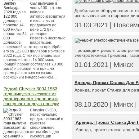
был выпущен в
честь 100-летнего
Дробильное оборудование сте
юбилея
использоваться в широком диа
автопроизводителя
и изначально
31.03.2021 | Повсем
продавался по
цене 172 875
долларов.
Известно несколько
владельцев,
последний из которых приобрёл
Производим ремонт электро-ин
его за 122 000 долларов в октябре
электротехники.Тримеры , газон
2022 года. С тех пор владельцы
проехали около 14 000 миль
01.01.2021 | Минск
(общий пробег составляет 70 000
миль) и решили, что пришло
время расстаться со своим
роскошным внедорожником....
Аренда, Прокат Станка Для 
Редкий Chrysler 300J 1963
Аренда, прокат Станка для ре
года выпуска выезжает из
долгосрочного хранения и
08.10.2020 | Минск | 
совершает первую поездку
Chrysler C-300,
первоначально
представленный в
Аренда, Прокат Станка Для
качестве
специального
Аренда, прокат станка для ги
автомобиля для
омологации