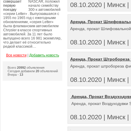
NASCAR, положил
08.10.2020 | Минск | 
начало семейству
300-х автомобилей
«серии Letter» . Выпускавшаяся с
1955 по 1965 год с ежегодными
Аренда, Прокат Шлифовально
обновлениями, «серия Letter»
была флагманским автомобилем
Аренда, прокат Шлифовальной 
Chrysler в классе спортивных
автомобилей. За 11 лет было
выпущено всего 16 981 экземпляр,
08.10.2020 | Минск | 
что делает её относительно
редкой классикой....
Все новости
|
Добавить новость
Аренда, Прокат Штробореза 
Аренда, прокат штробореза фи
Всего
20992
объявления
Сегодня добавили
20
объявлений
Вчера -
13
08.10.2020 | Минск | 
Аренда, Прокат Воздуходувки
Аренда, прокат Воздуходувки S
08.10.2020 | Минск | 