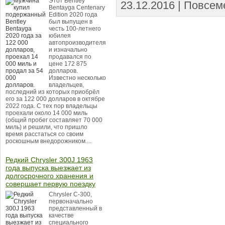
Этот Bentley
23.12.2016 | Повсеме
Bentayga Centenary
Edition 2020 года
был выпущен в
честь 100-летнего
юбилея
автопроизводителя
и изначально
продавался по
цене 172 875
долларов.
Известно несколько
владельцев,
последний из которых приобрёл
его за 122 000 долларов в октябре
2022 года. С тех пор владельцы
проехали около 14 000 миль
(общий пробег составляет 70 000
миль) и решили, что пришло
время расстаться со своим
роскошным внедорожником....
Редкий Chrysler 300J 1963
года выпуска выезжает из
долгосрочного хранения и
совершает первую поездку
Chrysler C-300,
первоначально
представленный в
качестве
специального