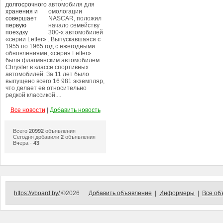
автомобиля для
омологации
NASCAR, положил
начало семейству
300-х автомобилей
«серии Letter» . Выпускавшаяся с
1955 по 1965 год с ежегодными
обновлениями, «серия Letter»
была флагманским автомобилем
Chrysler в классе спортивных
автомобилей. За 11 лет было
выпущено всего 16 981 экземпляр,
что делает её относительно
редкой классикой....
Все новости
|
Добавить новость
Всего
20992
объявления
Сегодня добавили
2
объявления
Вчера -
43
https://vboard.by/
©2026
Добавить объявление
|
Информеры
|
Все об