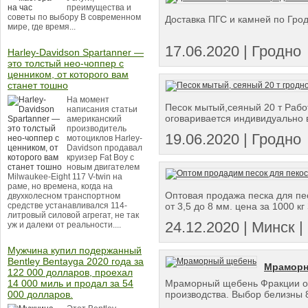
преимущества и
советы по выбору В современном
Доставка ПГС и камней по Гро
мире, где время...
17.06.2020 | Гродно
Harley-Davidson Spartanner —
это толстый нео-чоппер с
ценником, от которого вам
станет тошно
На момент
Песок мытый,сеяный 20 т Работ
написания статьи
оговаривается индивидуально в
американский
производитель
19.06.2020 | Гродно
мотоциклов Harley-
Davidson продавал
круизер Fat Boy с
новым двигателем
Milwaukee-Eight 117 V-twin на
раме, но времена, когда на
Оптовая продажа песка для песк
двухколесном транспортном
средстве устанавливался 114-
от 3,5 до 8 мм. цена за 1000 кг 
литровый силовой агрегат, не так
24.12.2020 | Минск | 
уж и далеки от реальности....
Мужчина купил подержанный
Bentley Bentayga 2020 года за
Мраморн
122 000 долларов, проехал
14 000 миль и продал за 54
Мраморный щебень Фракции от 
000 долларов.
производства. Выбор белизны 8